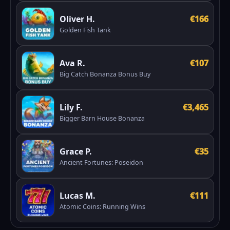
Oliver H.
€166
Golden Fish Tank
Ava R.
€107
Big Catch Bonanza Bonus Buy
Lily F.
€3,465
Bigger Barn House Bonanza
Grace P.
€35
Ancient Fortunes: Poseidon
Lucas M.
€111
Atomic Coins: Running Wins