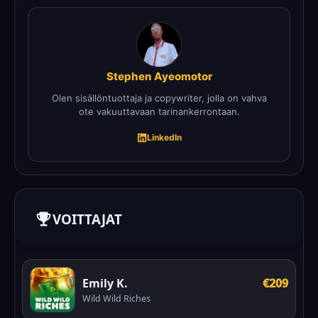
Stephen Ayeomotor
Olen sisällöntuottaja ja copywriter, jolla on vahva
ote vakuuttavaan tarinankerrontaan.
LinkedIn
VOITTAJAT
Emily K.
€209
Wild Wild Riches