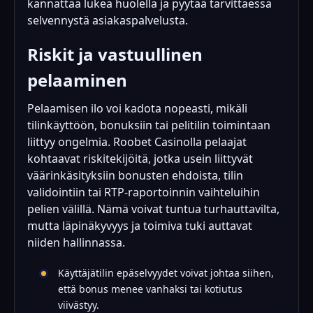
kannattaa lukea huolella ja pyytää tarvittaessa
selvennystä asiakaspalvelusta.
Riskit ja vastuullinen
pelaaminen
Pelaamisen ilo voi kadota nopeasti, mikäli
tilinkäyttöön, bonuksiin tai pelitilin toimintaan
liittyy ongelmia. Roobet Casinolla pelaajat
kohtaavat riskitekijöitä, jotka usein liittyvät
väärinkäsityksiin bonusten ehdoista, tilin
validointiin tai RTP-raportoinnin vaihteluihin
pelien välillä. Nämä voivat tuntua turhauttavilta,
mutta läpinäkyvyys ja toimiva tuki auttavat
niiden hallinnassa.
Käyttäjätilin epäselvyydet voivat johtaa siihen,
että bonus menee vanhaksi tai kotiutus
viivästyy.