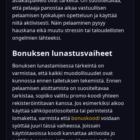
asiakaspalvelu ovat tärkeitä. On suositeltavaa,
että pelaaja panostaa aikaa vastuullisen
pelaamisen työkalujen opetteluun ja käyttää
niitä aktiivisesti. Näin pelaaminen pysyy
hauskana eikä muutu stressin tai taloudellisten
ongelmien lähteeksi.
Bonuksen lunastusvaiheet
Bonuksen lunastamisessa tärkeintä on
varmistaa, että kaikki muodollisuudet ovat
kunnossa ennen talletuksen tekemistä. Ennen
pelaamisen aloittamista on suositeltavaa
tarkistaa, sopiiko valittu promo-koodi yhteen
rekisteröintitavan kanssa. Jos esimerkiksi aikoo
käyttää sähköpostiosoitetta tai perinteistä
lomaketta, varmista että
bonuskoodi
voidaan
syöttää juuri tässä vaiheessa. Joissain
käyttötavoissa koodi kannattaa aktivoida jo