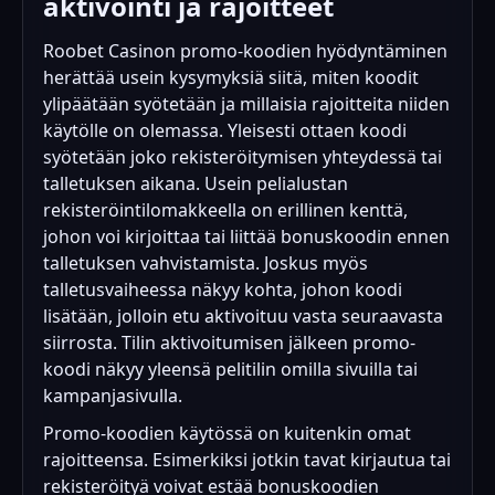
aktivointi ja rajoitteet
Roobet Casinon promo-koodien hyödyntäminen
herättää usein kysymyksiä siitä, miten koodit
ylipäätään syötetään ja millaisia rajoitteita niiden
käytölle on olemassa. Yleisesti ottaen koodi
syötetään joko rekisteröitymisen yhteydessä tai
talletuksen aikana. Usein pelialustan
rekisteröintilomakkeella on erillinen kenttä,
johon voi kirjoittaa tai liittää bonuskoodin ennen
talletuksen vahvistamista. Joskus myös
talletusvaiheessa näkyy kohta, johon koodi
lisätään, jolloin etu aktivoituu vasta seuraavasta
siirrosta. Tilin aktivoitumisen jälkeen promo-
koodi näkyy yleensä pelitilin omilla sivuilla tai
kampanjasivulla.
Promo-koodien käytössä on kuitenkin omat
rajoitteensa. Esimerkiksi jotkin tavat kirjautua tai
rekisteröityä voivat estää bonuskoodien