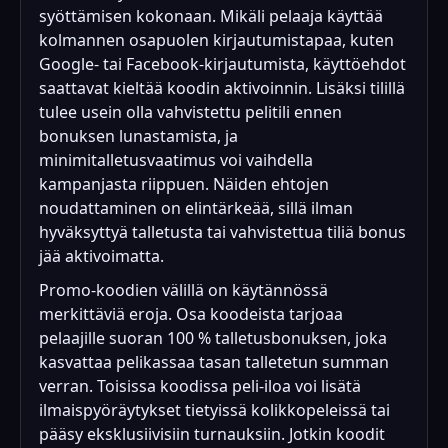
syöttämisen kokonaan. Mikäli pelaaja käyttää
kolmannen osapuolen kirjautumistapaa, kuten
Google- tai Facebook-kirjautumista, käyttöehdot
saattavat kieltää koodin aktivoinnin. Lisäksi tilillä
tulee usein olla vahvistettu pelitili ennen
bonuksen lunastamista, ja
minimitalletusvaatimus voi vaihdella
kampanjasta riippuen. Näiden ehtojen
noudattaminen on elintärkeää, sillä ilman
hyväksyttyä talletusta tai vahvistettua tiliä bonus
jää aktivoimatta.
Promo-koodien välillä on käytännössä
merkittäviä eroja. Osa koodeista tarjoaa
pelaajille suoran 100 % talletusbonuksen, joka
kasvattaa pelikassaa tasan talletetun summan
verran. Toisissa koodissa peli-iloa voi lisätä
ilmaispyöräytykset tietyissä kolikkopeleissä tai
pääsy eksklusiivisiin turnauksiin. Jotkin koodit