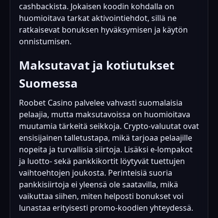
cashbackista. Jokaisen koodin kohdalla on
huomioitava tarkat aktivointiehdot, sillä ne
ratkaisevat bonuksen hyväksymisen ja käytön
onnistumisen.
Maksutavat ja kotiutukset
Suomessa
Roobet Casino palvelee vahvasti suomalaisia
pelaajia, mutta maksutavoissa on huomioitava
muutamia tärkeitä seikkoja. Crypto-valuutat ovat
ensisijainen talletustapa, mikä tarjoaa pelaajille
nopeita ja turvallisia siirtoja. Lisäksi e-lompakot
ja luotto- sekä pankkikortit löytyvät tuettujen
vaihtoehtojen joukosta. Perinteisiä suoria
pankkisiirtoja ei yleensä ole saatavilla, mikä
vaikuttaa siihen, miten helposti bonukset voi
lunastaa erityisesti promo-koodien yhteydessä.