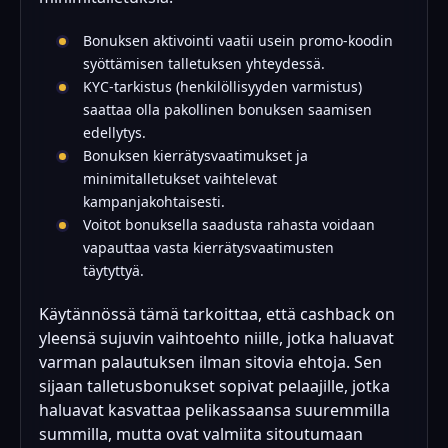
Bonuksen aktivointi vaatii usein promo-koodin
syöttämisen talletuksen yhteydessä.
KYC-tarkistus (henkilöllisyyden varmistus)
saattaa olla pakollinen bonuksen saamisen
edellytys.
Bonuksen kierrätysvaatimukset ja
minimitalletukset vaihtelevat
kampanjakohtaisesti.
Voitot bonuksella saadusta rahasta voidaan
vapauttaa vasta kierrätysvaatimusten
täytyttyä.
Käytännössä tämä tarkoittaa, että cashback on
yleensä sujuvin vaihtoehto niille, jotka haluavat
varman palautuksen ilman sitovia ehtoja. Sen
sijaan talletusbonukset sopivat pelaajille, jotka
haluavat kasvattaa pelikassaansa suuremmilla
summilla, mutta ovat valmiita sitoutumaan