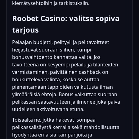
kierrätysehtoihin ja tarkistuksiin.
Roobet Casino: valitse sopiva
tarjous
Pelaajan budjetti, pelityyli ja pelitavoitteet
heijastuvat suoraan siihen, kumpi
bonusvaihtoehto kannattaa valita. Jos
tavoitteena on kevyempi pelailu ja tilanteiden
varmistaminen, päivittäinen cashback on
houkutteleva valinta, koska se auttaa
pienentämään tappioiden vaikutusta ilman
ylimääräisiä ehtoja. Bonus vaikuttaa suoraan
pelikassan saatavuuteen ja ilmenee joka päivä
uudelleen aktivoituvana etuna.
Toisaalta ne, jotka hakevat isompaa
pelikassalisäystä kerralla sekä mahdollisuutta
hyödyntää erilaisia kampanjoita ja