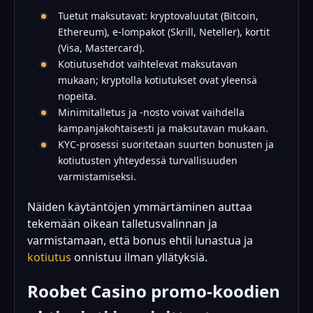
Tuetut maksutavat: kryptovaluutat (Bitcoin,
Ethereum), e-lompakot (Skrill, Neteller), kortit
(Visa, Mastercard).
Kotiutusehdot vaihtelevat maksutavan
mukaan; kryptolla kotiutukset ovat yleensä
nopeita.
Minimitalletus ja -nosto voivat vaihdella
kampanjakohtaisesti ja maksutavan mukaan.
KYC-prosessi suoritetaan suurten bonusten ja
kotiutusten yhteydessä turvallisuuden
varmistamiseksi.
Näiden käytäntöjen ymmärtäminen auttaa
tekemään oikean talletusvalinnan ja
varmistamaan, että bonus ehtii lunastua ja
kotiutus
onnistuu ilman yllätyksiä.
Roobet Casino promo‑koodien