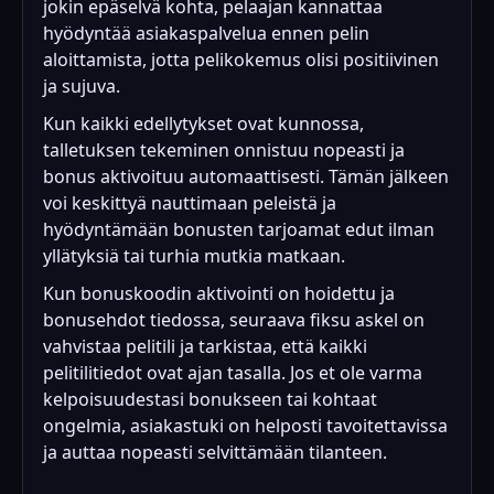
jokin epäselvä kohta, pelaajan kannattaa
hyödyntää asiakaspalvelua ennen pelin
aloittamista, jotta pelikokemus olisi positiivinen
ja sujuva.
Kun kaikki edellytykset ovat kunnossa,
talletuksen tekeminen onnistuu nopeasti ja
bonus aktivoituu automaattisesti. Tämän jälkeen
voi keskittyä nauttimaan peleistä ja
hyödyntämään bonusten tarjoamat edut ilman
yllätyksiä tai turhia mutkia matkaan.
Kun bonuskoodin aktivointi on hoidettu ja
bonusehdot tiedossa, seuraava fiksu askel on
vahvistaa pelitili ja tarkistaa, että kaikki
pelitilitiedot ovat ajan tasalla. Jos et ole varma
kelpoisuudestasi bonukseen tai kohtaat
ongelmia, asiakastuki on helposti tavoitettavissa
ja auttaa nopeasti selvittämään tilanteen.