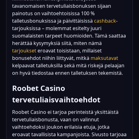
tavanomaisen tervetuliaisbonuksen sijaan
painotus on vaihtoehtoisissa 100 %
talletusbonuksissa ja päivittäisissä
cashback
-
tarjouksissa – molemmat esitelty juuri
suomalaisten tarpeet huomioiden. Tämä saattaa
herättää kysymyksiä siitä, miten nämä
tarjoukset
eroavat toisistaan, millaiset
bonusehdot niihin liittyvät, mitkä
maksutavat
kelpaavat talletuksilla sekä mitä riskejä pelaajan
on hyvä tiedostaa ennen talletuksen tekemistä.
Roobet Casino
tervetuliaisvaihtoehdot
Roobet Casino ei tarjoa perinteistä yksittäistä
tervetuliaisbonusta, vaan on valinnut
vaihtoehdoksi joukon erilaisia etuja, jotka
eroavat tavallisista kampanjoista. Sivusto tarjoaa