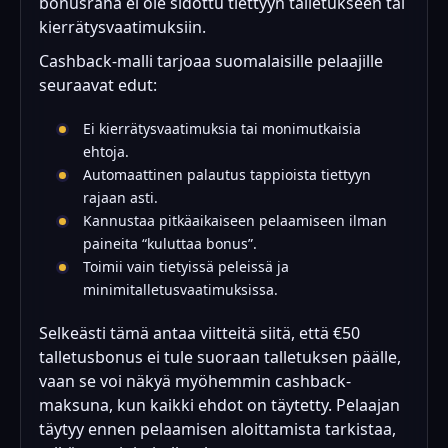
bonusraha ei ole sidottu tiettyyn talletukseen tai
kierrätysvaatimuksiin.
Cashback-malli tarjoaa suomalaisille pelaajille
seuraavat edut:
Ei kierrätysvaatimuksia tai monimutkaisia
ehtoja.
Automaattinen palautus tappioista tiettyyn
rajaan asti.
Kannustaa pitkäaikaiseen pelaamiseen ilman
paineita “kuluttaa bonus”.
Toimii vain tietyissä peleissä ja
minimitalletusvaatimuksissa.
Selkeästi tämä antaa viitteitä siitä, että €50
talletusbonus ei tule suoraan talletuksen päälle,
vaan se voi näkyä myöhemmin cashback-
maksuna, kun kaikki ehdot on täytetty. Pelaajan
täytyy ennen pelaamisen aloittamista tarkistaa,