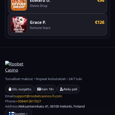
Edward U.
€98
Divine Drop
Grace P.
€126
Fortune Stars
Turvalliset maksut • Nopeat kotiutukset • 24/7 tuki
Suomi
SSL-suojattu
Vain 18+
Reilu peli
Svenska
Email:
support@roobetcasinos-fi.com
Phone:
+3584413617027
English
Address:
Aleksanterinkatu 41, 00100 Helsinki, Finland
Suomi