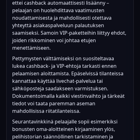
ettei cashback automaattisesti lisäänny –
pelaajan on huolehdittava vaatimusten
noudattamisesta ja mahdollisesti otettava
yhteyttä asiakaspalveluun palautuksen
saamiseksi. Samoin VIP-paketteihin liittyy ehdot,
joiden rikkominen voi johtaa etujen
menettämiseen.
Pettymysten välttämiseksi on suositeltavaa
lukea cashback- ja VIP-ehtoja tarkasti ennen
pelaamisen aloittamista. Epäselvissä tilanteissa
kannattaa käyttää livechat-palvelua tai
sähköposteja saadakseen varmistuksen.
Dokumentoimalla kaikki viestinvaihto ja tärkeät
tiedot voi taata paremman aseman
mahdollisissa riitatilanteissa.
Seurantavinkkinä pelaajalle sopii esimerkiksi
bonusten oma-aloitteinen kirjaaminen ylös,
pelihistorian säännöllinen tarkistaminen ja