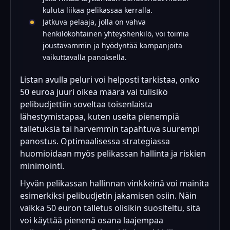
kuluta liikaa pelikassaa kerralla.
Jatkuva pelaaja, jolla on vahva
henkilökohtainen yhteyshenkilö, voi toimia
joustavammin ja hyödyntää kampanjoita
vaikuttavalla panoksella.
Listan avulla peluri voi helposti tarkistaa, onko
50 euroa juuri oikea määrä vai tulisikö
pelibudjettiin soveltaa toisenlaista
lähestymistapaa, kuten useita pienempiä
talletuksia tai harvemmin tapahtuva suurempi
panostus. Optimaalisessa strategiassa
huomioidaan myös pelikassan hallinta ja riskien
minimointi.
Hyvän pelikassan hallinnan vinkkeinä voi mainita
esimerkiksi pelibudjetin jakamisen osiin. Näin
vaikka 50 euron talletus olisikin suositeltu, sitä
voi käyttää pienenä osana laajempaa