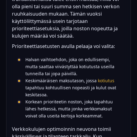
olla pieni tai suuri summa sen hetkisen verkon
ruuhkaisuuden mukaan. Tämän vuoksi
käyttöliittymässä usein tarjotaan
prioriteettiasetuksia, joilla noston nopeutta ja
kulujen määrää voi säätää.
Prioriteettiasetusten avulla pelaaja voi valita:
Halvan vaihtoehdon, joka on edullisempi,
mutta saattaa viivästyttää kotiutusta useilla
tunneilla tai jopa päivillä.
Keskimääräisen maksutason, jossa
kotiutus
tapahtuu kohtuullisen nopeasti ja kulut ovat
keskitasoa.
Korkean prioriteetin noston, joka tapahtuu
lähes hetkessä, mutta jonka verkkomaksut
voivat olla useita kertoja korkeammat.
Verkkokulujen optimoinnin neuvona toimii
kärsivällisyys ja tilanteen tarkkailu. Kun