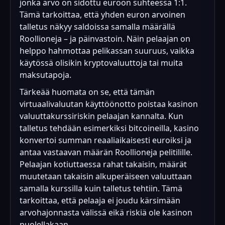
jonka arvo on sidottu euroon suhteessa 1:1.
Tämä tarkoittaa, että yhden euron arvoinen
talletus näkyy saldoissa samalla määrällä
Roollioneja – ja päinvastoin. Näin pelaajan on
helppo hahmottaa pelikassan suuruus, vaikka
käytössä olisikin kryptovaluuttoja tai muita
maksutapoja.
Tärkeää huomata on se, että tämän
virtuaalivaluutan käyttöönotto poistaa kasinon
valuuttakurssiriskin pelaajan kannalta. Kun
talletus tehdään esimerkiksi bitcoineilla, kasino
konvertoi summan reaaliaikaisesti euroiksi ja
antaa vastaavan määrän Roollioneja pelitilille.
Pelaajan kotiuttaessa rahat takaisin, määrät
muutetaan takaisin alkuperäiseen valuuttaan
samalla kurssilla kuin talletus tehtiin. Tämä
tarkoittaa, että pelaaja ei joudu kärsimään
arvohajonnasta välissä eikä riskiä ole kasinon
puolellakaan.