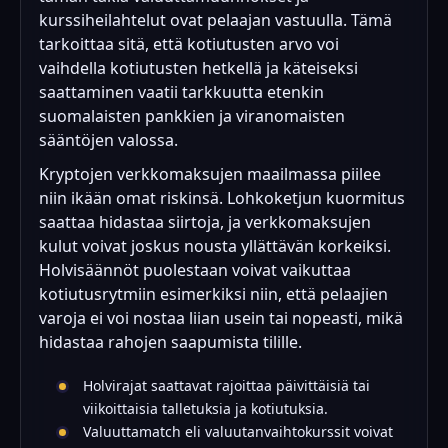
kurssiheilahtelut ovat pelaajan vastuulla. Tämä
tarkoittaa sitä, että kotiutusten arvo voi
vaihdella kotiutusten hetkellä ja käteiseksi
saattaminen vaatii tarkkuutta etenkin
suomalaisten pankkien ja viranomaisten
sääntöjen valossa.
Kryptojen verkkomaksujen maailmassa piilee
niin ikään omat riskinsä. Lohkoketjun kuormitus
saattaa hidastaa siirtoja, ja verkkomaksujen
kulut voivat joskus nousta yllättävän korkeiksi.
Holvisäännöt puolestaan voivat vaikuttaa
kotiutusrytmiin esimerkiksi niin, että pelaajien
varoja ei voi nostaa liian usein tai nopeasti, mikä
hidastaa rahojen saapumista tilille.
Holvirajat saattavat rajoittaa päivittäisiä tai
viikoittaisia talletuksia ja kotiutuksia.
Valuuttamatch eli valuutanvaihtokurssit voivat