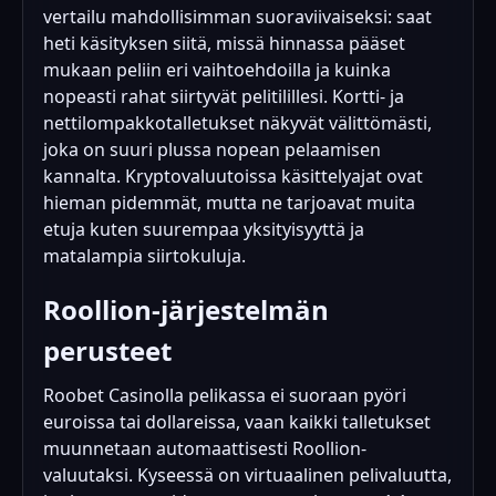
vertailu mahdollisimman suoraviivaiseksi: saat
heti käsityksen siitä, missä hinnassa pääset
mukaan peliin eri vaihtoehdoilla ja kuinka
nopeasti rahat siirtyvät pelitilillesi. Kortti- ja
nettilompakkotalletukset näkyvät välittömästi,
joka on suuri plussa nopean pelaamisen
kannalta. Kryptovaluutoissa käsittelyajat ovat
hieman pidemmät, mutta ne tarjoavat muita
etuja kuten suurempaa yksityisyyttä ja
matalampia siirtokuluja.
Roollion-järjestelmän
perusteet
Roobet Casinolla pelikassa ei suoraan pyöri
euroissa tai dollareissa, vaan kaikki talletukset
muunnetaan automaattisesti Roollion-
valuutaksi. Kyseessä on virtuaalinen pelivaluutta,