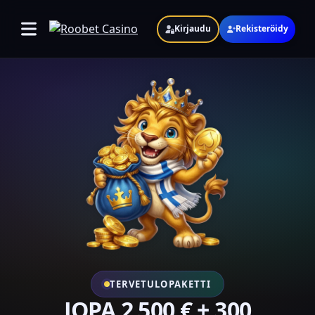
Kirjaudu
Rekisteröidy
Valikko
Pelit
Kirjaudu
Rekisteröinti
Sovellus
Kotiutus
Bonukset
TERVETULOPAKETTI
JOPA 2 500 € + 300