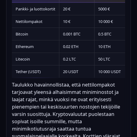
Pankki- ja luottokortit
20 €
5000 €
Nettilompakot
10 €
10 000 €
Bitcoin
0.001 BTC
0.5 BTC
Ethereum
0.02 ETH
10 ETH
Litecoin
0.2 LTC
50 LTC
Tether (USDT)
20 USDT
10 000 USDT
Taulukko havainnollistaa, että nettilompakot
tarjoavat yleensä alhaisimmat miniminostot ja
laajat rajat, minkä vuoksi ne ovat erityisesti
pienempien tai keskisuurten nostojen tekijöille
varsin suosittuja. Kryptovaluutat puolestaan
sopivat isoille summille, mutta
minimikotiutusraja saattaa tuntua
suomalaispelaajalle korkealta. Korttien ylärajat