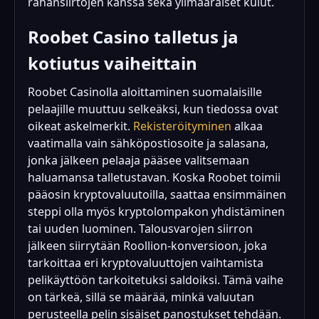
rahansiirtojen kanssa sekä ylimääräiset kulut.
Roobet Casino talletus ja
kotiutus vaiheittain
Roobet Casinolla aloittaminen suomalaisille
pelaajille muuttuu selkeäksi, kun tiedossa ovat
oikeat askelmerkit.
Rekisteröityminen
alkaa
vaatimalla vain sähköpostiosoite ja salasana,
jonka jälkeen pelaaja pääsee valitsemaan
haluamansa talletustavan. Koska Roobet toimii
pääosin kryptovaluutoilla, saattaa ensimmäinen
steppi olla myös kryptolompakon yhdistäminen
tai uuden luominen. Talousvarojen siirron
jälkeen siirrytään Roollion-konversioon, joka
tarkoittaa eri kryptovaluuttojen vaihtamista
pelikäyttöön tarkoitetuksi saldoiksi. Tämä vaihe
on tärkeä, sillä se määrää, minkä valuutan
perusteella pelin sisäiset panostukset tehdään.