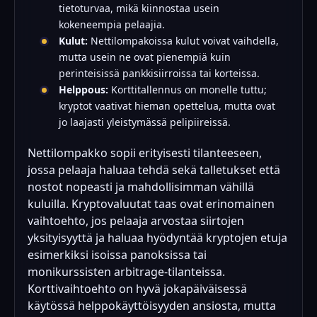
tietoturvaa, mikä kiinnostaa usein
kokeneempia pelaajia.
Kulut:
Nettilompakoissa kulut voivat vaihdella,
mutta usein ne ovat pienempiä kuin
perinteisissä pankkisiirroissa tai korteissa.
Helppous:
Korttitallennus on monelle tuttu;
kryptot vaativat hieman opettelua, mutta ovat
jo laajasti yleistymässä pelipiireissä.
Nettilompakko sopii erityisesti tilanteeseen,
jossa pelaaja haluaa tehdä sekä talletukset että
nostot nopeasti ja mahdollisimman vähillä
kuluilla. Kryptovaluutat taas ovat erinomainen
vaihtoehto, jos pelaaja arvostaa siirtojen
yksityisyyttä ja haluaa hyödyntää kryptojen etuja
esimerkiksi isoissa panoksissa tai
monikurssisten arbitrage-tilanteissa.
Korttivaihtoehto on hyvä jokapäiväisessä
käytössä helppokäyttöisyyden ansiosta, mutta