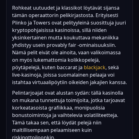
Rohkeat uutuudet ja klassikot löytävät sijansa
tämän operaattorin pelikirjastosta. Erityisesti
Plinko ja Towers ovat pelityyleinä suosittuja juuri
kryptopohjaisissa kasinoissa, sillä niiden
yksinkertainen mutta koukuttava mekaniikka
yhdistyy usein provably fair -ominaisuuksiin.
Nämä pelit eivät ole ainoita, vaan valikoimassa
on myös lukemattomia kolikkopelejä,
pöytäpelejä, kuten baccarat ja
blackjack
, sekä
live-kasinoja, joissa suomalainen pelaaja voi
istahtaa virtuaalipöytiin oikeiden jakajien kanssa.
Pelintarjoajat ovat alustan sydän: tällä kasinolla
on mukana tunnettuja toimijoita, jotka tarjoavat
korkeatasoista grafiikkaa, monipuolisia
bonustoimintoja ja vaihtelevia volatiliteetteja.
Tämä takaa sen, että löydät pelejä niin
maltillisempaan pelaamiseen kuin
riskinottoiloonkin.