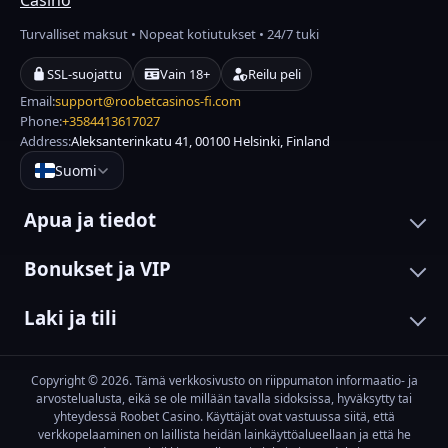
Turvalliset maksut • Nopeat kotiutukset • 24/7 tuki
Suomi
SSL-suojattu
Vain 18+
Reilu peli
Svenska
Email:
support@roobetcasinos-fi.com
Phone:
+3584413617027
English
Address:
Aleksanterinkatu 41, 00100 Helsinki, Finland
Suomi
Apua ja tiedot
Tietoa meistä
Bonukset ja VIP
Yhteystiedot
Kampanjat
Laki ja tili
Kokemuksia
VIP-ohjelma
Ikä ja vahvistus
Maksutavat
Copyright © 2026. Tämä verkkosivusto on riippumaton informaatio- ja
Käteispalautus
Vastuullinen pelaaminen
arvostelualusta, eikä se ole millään tavalla sidoksissa, hyväksytty tai
Sivustokartta
yhteydessä Roobet Casino. Käyttäjät ovat vastuussa siitä, että
Rekisteröinti
Tietosuojakäytäntö
verkkopelaaminen on laillista heidän lainkäyttöalueellaan ja että he