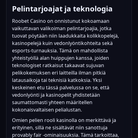
Pelintarjoajat ja teknologia
Roobet Casino on onnistunut kokoamaan
vaikuttavan valikoiman pelintarjoajia, jotka
tuovat pöytään niin laadukkaita kolikkopelejä,
kasinopelejä kuin vedonlyöntikohteita sekä
esports-turnauksia. Tämä on mahdollista
yhteistyöllä alan huippujen kanssa, joiden
teknologiset ratkaisut takaavat sujuvan
pelikokemuksen eri laitteilla ilman pitkiä
latausaikoja tai teknisiä katkoksia. Yksi
keskeinen etu tässä palvelussa on se, että
vedonlyönti ja kasinopelit yhdistetään
saumattomasti yhteen määritellen
kokonaisvaltaisen pelialustan.
Omien pelien rooli kasinolla on merkittävä ja
erityinen, sillä ne sisältävät niin sanottuja
provably fair -ominaisuuksia. Tämä tarkoittaa,