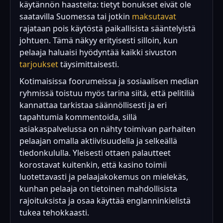
käytännön haasteita: tietyt bonukset eivät ole
saatavilla Suomessa tai jotkin
maksutavat
rajataan pois käytöstä paikallisista sääntelyistä
johtuen. Tämä näkyy erityisesti silloin, kun
pelaaja haluaisi hyödyntää kaikki sivuston
tarjoukset
täysimittaisesti.
Kotimaisissa foorumeissa ja sosiaalisen median
ryhmissä toistuu myös tarina siitä, että pelitiliä
kannattaa tarkistaa säännöllisesti ja eri
tapahtumia kommentoida, sillä
asiakaspalvelussa on nähty toimivan parhaiten
pelaajan omalla aktiivisuudella ja selkeällä
tiedonkululla. Yleisesti ottaen palautteet
korostavat kuitenkin, että kasino toimii
luotettavasti ja pelaajakokemus on mielekäs,
kunhan pelaaja on tietoinen mahdollisista
rajoituksista ja osaa käyttää englanninkielistä
tukea tehokkaasti.