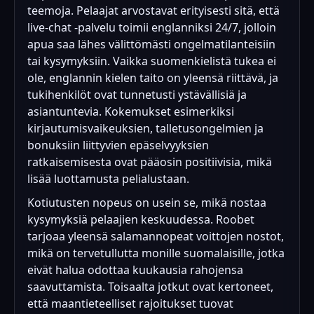
teemoja. Pelaajat arvostavat erityisesti sitä, että
live-chat -palvelu toimii englanniksi 24/7, jolloin
apua saa lähes välittömästi ongelmatilanteisiin
tai kysymyksiin. Vaikka suomenkielistä tukea ei
ole, englannin kielen taito on yleensä riittävä, ja
tukihenkilöt ovat tunnetusti ystävällisiä ja
asiantuntevia. Kokemukset esimerkiksi
kirjautumisvaikeuksien, talletusongelmien ja
bonuksiin liittyvien epäselvyyksien
ratkaisemisesta ovat pääosin positiivisia, mikä
lisää luottamusta pelialustaan.
Kotiutusten nopeus on usein se, mikä nostaa
kysymyksiä pelaajien keskuudessa. Roobet
tarjoaa yleensä salamannopeat voittojen nostot,
mikä on tervetullutta monille suomalaisille, jotka
eivät halua odottaa kuukausia rahojensa
saavuttamista. Toisaalta jotkut ovat kertoneet,
että maantieteelliset rajoitukset tuovat