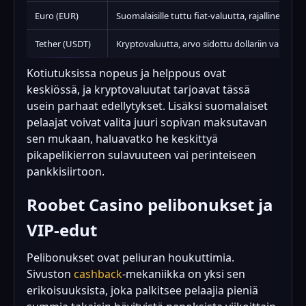
Euro (EUR)
Suomalaisille tuttu fiat-valuutta, rajallinen käyt
Tether (USDT)
Kryptovaluutta, arvo sidottu dollariin vakauden
Kotiutuksissa nopeus ja helppous ovat
keskiössä, ja kryptovaluutat tarjoavat tässä
usein parhaat edellytykset. Lisäksi suomalaiset
pelaajat voivat valita juuri sopivan maksutavan
sen mukaan, haluavatko he keskittyä
pikapelikierron sulavuuteen vai perinteiseen
pankkisiirtoon.
Roobet Casino pelibonukset ja
VIP-edut
Pelibonukset ovat peliuran houkuttimia.
Sivuston
cashback
-mekaniikka on yksi sen
erikoisuuksista, joka palkitsee pelaajia pieniä