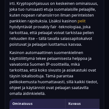
irti. Kryptopohjaisuus on keskeinen ominaisuus,
joka tuo runsaasti etuja suomalaisille pelaajille,
kuten nopean rahansiirron ilman perinteisten
pankkien rajoituksia. Lisäksi kasinon
pelit
hyödyntävät provably fair -teknologiaa, joka
tarkoittaa, että pelaajat voivat tarkistaa pelien
reiluuden itse – tällä tavalla salassapitokalvot
poistuvat ja pelaajan luottamus kasvaa.
Kasinon automaattinen suomenkielinen
käyttöliittymä tekee pelaamisesta helppoa ja
vaivatonta Suomen IP-osoitteilla, mikä
tarkoittaa, että koko sivusto ja asiakastuki ovat
täysin lokalisoituja. Tämä parantaa
pelikokemusta huomattavasti, sillä kaikki tiedot,
ohjeet ja käytännöt ovat pelaajan saatavilla
omalla äidinkielellä.
Ominaisuus
Kuvaus