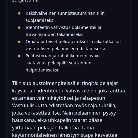
Kaksivaiheinen tunnistautuminen tilin
suojaamiseksi.
Identiteetin vahvistus dokumenteilla
turvallisuuden takaamiseksi.
Oma-aloitteiset pelirajoitukset ja aikakatkaisut
vastuullisen pelaamisen edistämiseksi.
Pelihistorian ja rahaliikenteen avoin
saatavuus pelaajalle seurannan
helpottamiseksi.
Tilin suojaustoimenpiteissä ei tingitä: pelaajat
käyvät läpi identiteetin vahvistuksen, joka auttaa
estämään väärinkäytökset ja rahapesun.
Vastuullisuutta edistetään myös rajoituksilla,
jotka voi asettaa itse. Näin pelaaminen pysyy
hauskana, eikä uhkapelin vaarat pääse
ylittämään pelaajan hallintaa. Tämä
käytännönläheinen lähestymistapa kasvattaa