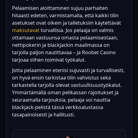
Pelaamisen aloittaminen sujuu parhaiten
hitaasti edeten, varmistamalla, että kaikki tilin
asetukset ovat oikein ja talletuksiin käytettävät
maksutavat
turvallisia. Jos pelaaja on valmis
ottamaan vastuunsa omasta pelaamisestaan,
nettipokerin ja blackjackin maailmassa on
tarjolla paljon nautittavaa – ja Roobet Casino
tarjoaa siihen toimivat työkalut.
Jotta pelaaminen etenisi sujuvasti ja turvallisesti,
on hyvä ensin tarkistaa tilin vahvistus sekä
tarkastella tarjolla olevat vastuullisuustyökalut.
Ymmärtämällä oman pelikassan rajoitukset ja
seuraamalla tarjouksia, pelaaja voi nauttia
blackjack-pelistä tässä verkkoalustassa
tasapainoisesti ja hallitusti.