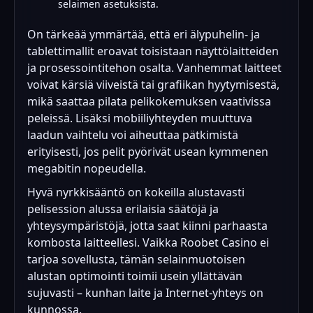
selaimen asetuksista.
On tärkeää ymmärtää, että eri älypuhelin- ja
tablettimallit eroavat toisistaan näyttölaitteiden
ja prosessointitehon osalta. Vanhemmat laitteet
voivat kärsiä viiveistä tai grafiikan hyytymisestä,
mikä saattaa pilata pelikokemuksen vaativissa
peleissä. Lisäksi mobiiliyhteyden muuttuva
laadun vaihtelu voi aiheuttaa pätkimistä
erityisesti, jos pelit pyörivät usean kymmenen
megabitin nopeudella.
Hyvä nyrkkisääntö on kokeilla alustavasti
pelisession alussa erilaisia säätöjä ja
yhteysympäristöjä, jotta saat kiinni parhaasta
kombosta laitteellesi. Vaikka Roobet Casino ei
tarjoa sovellusta, tämän selainmuotoisen
alustan optimointi toimii usein yllättävän
sujuvasti – kunhan laite ja Internet-yhteys on
kunnossa.