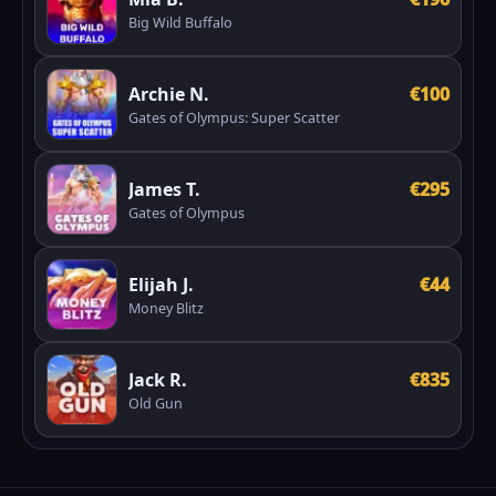
Big Wild Buffalo
Archie N.
€100
Gates of Olympus: Super Scatter
James T.
€295
Gates of Olympus
Elijah J.
€44
Money Blitz
Jack R.
€835
Old Gun