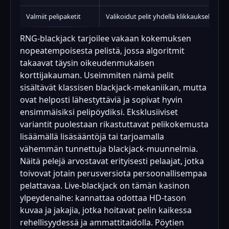
Valmiit pelipaketit
Valikoidut pelit yhdellä klikkauksella, n
RNG-blackjack tarjoilee vakaan kokemuksen
nopeatempoisesta pelistä, jossa algoritmit
takaavat täysin oikeudenmukaisen
korttijakauman. Useimmiten nämä pelit
sisältävät klassisen blackjack-mekaniikan, mutta
ovat helposti lähestyttäviä ja sopivat hyvin
ensimmäisiksi pelipöydiksi. Eksklusiiviset
variantit puolestaan rikastuttavat pelikokemusta
lisäämällä lisäsääntöjä tai tarjoamalla
vähemmän tunnettuja blackjack-muunnelmia.
Näitä pelejä arvostavat erityisesti pelaajat, jotka
toivovat jotain perusversiota persoonallisempaa
pelattavaa. Live-blackjack on tämän kasinon
ylpeydenaihe: kannattaa odottaa HD-tason
kuvaa ja jakajia, jotka hoitavat pelin kaikessa
rehellisyydessä ja ammattitaidolla. Pöytien