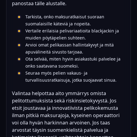
panostaa tälle alustalle.
Tarkista, onko maksuratkaisut suoraan
suomalaisille käteviä ja nopeita.
Vertaile erilaisia pelivariaatioita blackjackin ja
muiden pöytäpelien suhteen.
Arvioi omat pelikassan hallintakyvyt ja mitä
apuvälineitä sivusto tarjoaa.
Ota selvää, miten hyvin asiakastuki palvelee ja
onko saatavana suomeksi.
Seuraa myös pelien vakaus- ja
turvallisuusratkaisuja, jotka suojaavat sinua.
Valintaa helpottaa aito ymmärrys omista
pelitottumuksista sekä riskinsietokyvystä. Jos
etsit joustavaa ja innovatiivista pelikokemusta
ilman pitkiä maksurajoja, kyseinen operaattori
voi olla hyvän harkinnan arvoinen. Jos taas
arvostat täysin suomenkielistä palvelua ja