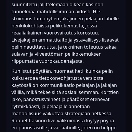
suunniteltu jäljittelemään oikean kasinon
tunnelmaa mahdollisimman aidosti. HD-
striimaus tuo pöytien jakajineen pelaajan lähelle
henkilökohtaista pelikokemusta, jossa
reaaliaikainen vuorovaikutus korostuu.
Livejakajien ammattitaito ja ystävällisyys lisäävät
pelin nautittavuutta, ja tekninen toteutus takaa
sulavan ja viiveettömän pelikokemuksen
riippumatta vuorokaudenajasta.
Kun istut pöytään, huomaat heti, kuinka pelin
kulku eroaa tietokoneohjatusta versiosta:
käytössä on kommunikaatio pelaajan ja jakajan
välillä, mikä tekee siitä sosiaalisemman. Korttien
jako, panostusvaiheet ja päätökset etenevät
rytmikkäästi, ja pelaajalle annetaan
mahdollisuus vaikuttaa strategiaan hetkessä.
Roobet Casinon live-valikoimasta löytyy pöytiä
eri panostasolle ja variaatioille, joten on helppo