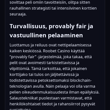
sovittaa peli omiin tavoitteisiin, olitpa sitten
rauhallinen strategisti tai intensiivinen korttien
seuraaja.
Turvallisuus, provably fair ja
vastuullinen pelaaminen
Luottamus ja reiluus ovat nettipelaamisessa
kaiken keskiössä. Roobet Casino käyttää
“provably fair” -järjestelmää, joka takaa, että
pelit ovat avoimesti tarkistettavissa ja
vilpittömiä. Tämä tarkoittaa, että jokainen
korttijako tai tulos on jäljitettävissä ja
todistettavissa petoksettomaksi blockchain-
teknologian avulla. Näin pelaaja voi olla varma
pelien oikeudenmukaisuudesta ilman epäilyksiä.
Salaustekniikat puolestaan varmistavat, että
henkilökohtaiset tiedot ja rahansiirrot pysyvät
suojattuina.