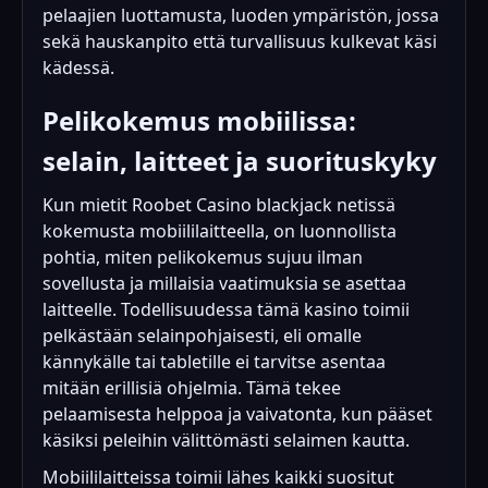
pelaajien luottamusta, luoden ympäristön, jossa
sekä hauskanpito että turvallisuus kulkevat käsi
kädessä.
Pelikokemus mobiilissa:
selain, laitteet ja suorituskyky
Kun mietit Roobet Casino blackjack netissä
kokemusta mobiililaitteella, on luonnollista
pohtia, miten pelikokemus sujuu ilman
sovellusta ja millaisia vaatimuksia se asettaa
laitteelle. Todellisuudessa tämä kasino toimii
pelkästään selainpohjaisesti, eli omalle
kännykälle tai tabletille ei tarvitse asentaa
mitään erillisiä ohjelmia. Tämä tekee
pelaamisesta helppoa ja vaivatonta, kun pääset
käsiksi peleihin välittömästi selaimen kautta.
Mobiililaitteissa toimii lähes kaikki suositut