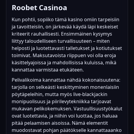
Roobet Casinoa
Kun pohtii, sopiiko tämä kasino omiin tarpeisiin
ja tavoitteisiin, on järkevää käydä läpi keskeiset
kriteerit rauhallisesti. Ensimmäinen kysymys
liittyy taloudelliseen turvallisuuteen – miten
helposti ja luotettavasti talletukset ja kotiutukset
toimivat. Maksutavoista riippuen voi olla eroja
käsittelyajoissa ja mahdollisissa kuluissa, mikä
kannattaa varmistaa etukäteen.
Pelivalikoima kannattaa nähdä kokonaisuutena:
tarjolla on selkeästi keskittyminen monenlaisiin
pöytäpeleihin, mutta myös live-blackjackin
monipuolisuus ja piirilevytekniikka tarjoavat
mukavan pelikokemuksen. Vastuullisuustyökalut
ovat luotettavia, ja niihin voi luottaa, jos haluaa
pitää pelaamisen aisoissa. Nämä elementit
muodostavat pohjan päätökselle kannattaaanko