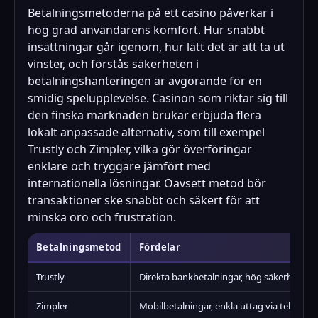
Betalningsmetoderna på ett casino påverkar i
hög grad användarens komfort. Hur snabbt
insättningar går igenom, hur lätt det är att ta ut
vinster, och förstås säkerheten i
betalningshanteringen är avgörande för en
smidig spelupplevelse. Casinon som riktar sig till
den finska marknaden brukar erbjuda flera
lokalt anpassade alternativ, som till exempel
Trustly och Zimpler, vilka gör överföringar
enklare och tryggare jämfört med
internationella lösningar. Oavsett metod bör
transaktioner ske snabbt och säkert för att
minska oro och frustration.
Betalningsmetod
Fördelar
Trustly
Direkta bankbetalningar, hög säkerhet, inga
Zimpler
Mobilbetalningar, enkla uttag via telefon, b