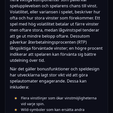
spelupplevelsen och spelarens chans till vinst.
Volatilitet, eller variansen i spelet, beskriver hur
ofta och hur stora vinster som förekommer. Ett
spel med hög volatilitet betalar ut färre vinster
men oftare stora, medan lågvinstspel tenderar
att ge ut mindre belopp oftare. Dessutom
påverkar återbetalningsprocenten (RTP)
långsiktiga förväntade vinster; en högre procent
indikerar att spelaren kan förvänta sig bättre
utdelning över tid.
När det gäller bonusfunktioner och speldesign
har utvecklarna lagt stor vikt vid att göra
spelautomater engagerande. Dessa kan
inkludera:
Flera vinstlinjer som ökar vinstmöjligheterna
vid varje spin.
Wild-symboler som kan ersätta andra