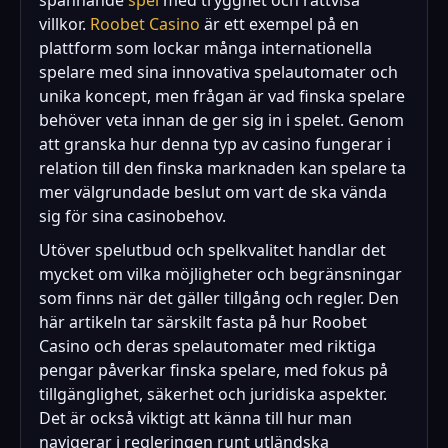
spännande
spel
med trygghet och rättvisa
villkor.
Roobet Casino
är ett exempel på en
plattform som lockar många internationella
spelare med sina innovativa spelautomater och
unika koncept, men frågan är vad finska spelare
behöver veta innan de ger sig in i spelet. Genom
att granska hur denna typ av casino fungerar i
relation till den finska marknaden kan spelare ta
mer välgrundade beslut om vart de ska vända
sig för sina casinobehov.
Utöver spelutbud och spelkvalitet handlar det
mycket om vilka möjligheter och begränsningar
som finns när det gäller tillgång och regler. Den
här artikeln tar särskilt fasta på hur Roobet
Casino och deras spelautomater med riktiga
pengar påverkar finska spelare, med fokus på
tillgänglighet, säkerhet och juridiska aspekter.
Det är också viktigt att känna till hur man
navigerar i regleringen runt utländska