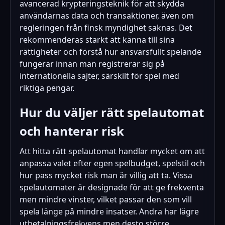
avancerad krypteringsteknik för att skydda
användarnas data och transaktioner, även om
regleringen från finsk myndighet saknas. Det
rekommenderas starkt att känna till sina
rättigheter och förstå hur ansvarsfullt spelande
fungerar innan man registrerar sig på
internationella sajter, särskilt för spel med
riktiga pengar.
Hur du väljer rätt spelautomat
och hanterar risk
Att hitta rätt spelautomat handlar mycket om att
anpassa valet efter egen spelbudget, spelstil och
hur pass mycket risk man är villig att ta. Vissa
spelautomater är designade för att ge frekventa
men mindre vinster, vilket passar den som vill
spela länge på mindre insatser. Andra har lägre
utbetalningsfrekvens men desto större