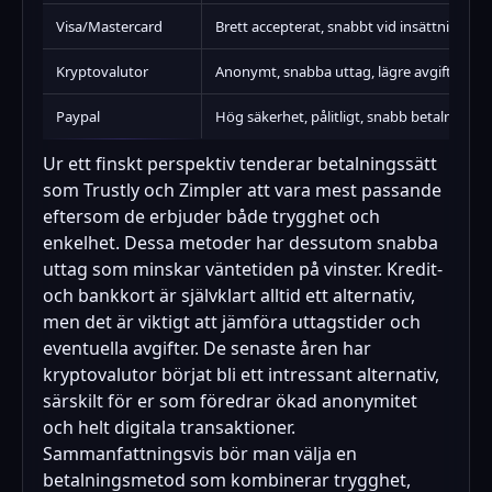
Visa/Mastercard
Brett accepterat, snabbt vid insättning, en
Kryptovalutor
Anonymt, snabba uttag, lägre avgifter.
Paypal
Hög säkerhet, pålitligt, snabb betalningsh
Ur ett finskt perspektiv tenderar betalningssätt
som Trustly och Zimpler att vara mest passande
eftersom de erbjuder både trygghet och
enkelhet. Dessa metoder har dessutom snabba
uttag som minskar väntetiden på vinster. Kredit-
och bankkort är självklart alltid ett alternativ,
men det är viktigt att jämföra uttagstider och
eventuella avgifter. De senaste åren har
kryptovalutor börjat bli ett intressant alternativ,
särskilt för er som föredrar ökad anonymitet
och helt digitala transaktioner.
Sammanfattningsvis bör man välja en
betalningsmetod som kombinerar trygghet,