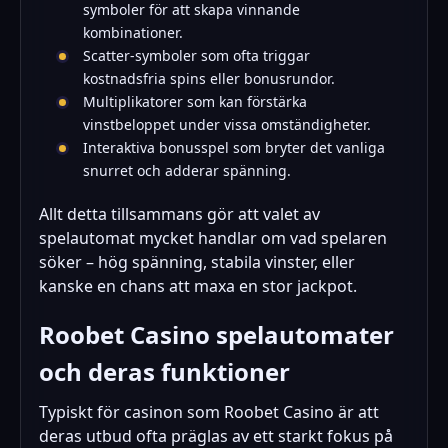
symboler för att skapa vinnande
kombinationer.
Scatter-symboler som ofta triggar
kostnadsfria spins eller bonusrundor.
Multiplikatorer som kan förstärka
vinstbeloppet under vissa omständigheter.
Interaktiva bonusspel som bryter det vanliga
snurret och adderar spänning.
Allt detta tillsammans gör att valet av
spelautomat mycket handlar om vad spelaren
söker – hög spänning, stabila vinster, eller
kanske en chans att maxa en stor jackpot.
Roobet Casino spelautomater
och deras funktioner
Typiskt för casinon som Roobet Casino är att
deras utbud ofta präglas av ett starkt fokus på