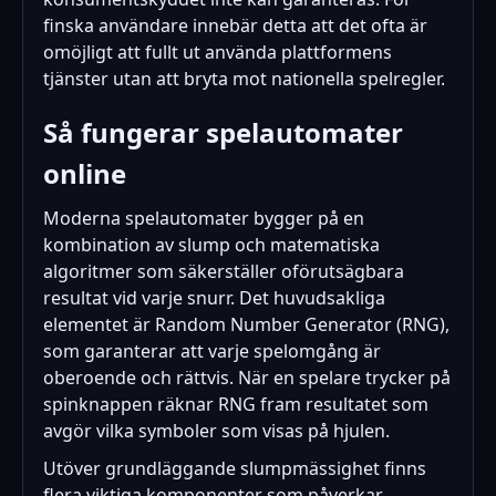
finska användare innebär detta att det ofta är
omöjligt att fullt ut använda plattformens
tjänster utan att bryta mot nationella spelregler.
Så fungerar spelautomater
online
Moderna spelautomater bygger på en
kombination av slump och matematiska
algoritmer som säkerställer oförutsägbara
resultat vid varje snurr. Det huvudsakliga
elementet är Random Number Generator (RNG),
som garanterar att varje spelomgång är
oberoende och rättvis. När en spelare trycker på
spinknappen räknar RNG fram resultatet som
avgör vilka symboler som visas på hjulen.
Utöver grundläggande slumpmässighet finns
flera viktiga komponenter som påverkar