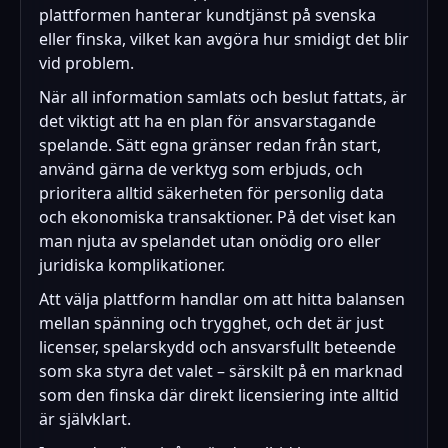
plattformen hanterar kundtjänst på svenska
eller finska, vilket kan avgöra hur smidigt det blir
vid problem.
När all information samlats och beslut fattats, är
det viktigt att ha en plan för ansvarstagande
spelande. Sätt egna gränser redan från start,
använd gärna de verktyg som erbjuds, och
prioritera alltid säkerheten för personlig data
och ekonomiska transaktioner. På det viset kan
man njuta av spelandet utan onödig oro eller
juridiska komplikationer.
Att välja plattform handlar om att hitta balansen
mellan spänning och trygghet, och det är just
licenser, spelarskydd och ansvarsfullt beteende
som ska styra det valet – särskilt på en marknad
som den finska där direkt licensiering inte alltid
är självklart.