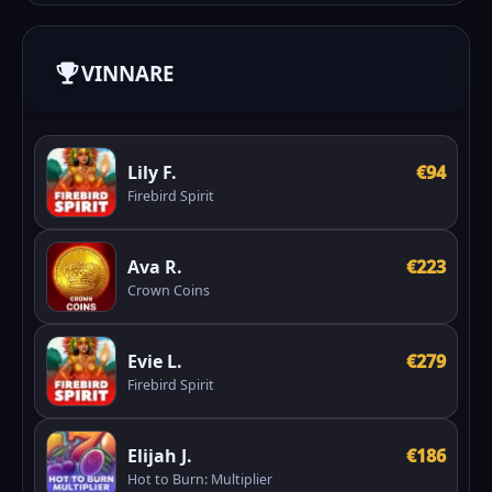
VINNARE
Lily F.
€94
Firebird Spirit
Ava R.
€223
Crown Coins
Evie L.
€279
Firebird Spirit
Elijah J.
€186
Hot to Burn: Multiplier