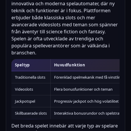
innovativa och moderna spelautomater, där ny
teknik och funktioner är i fokus. Plattformen
erbjuder både klassiska slots och mer
avancerade videoslots med teman som spänner
från äventyr till science fiction och fantasy.
Spelen är ofta utvecklade av trendiga och
populära spelleverantörer som är välkända i
branschen.
Speltyp
Huvudfunktion
Traditionella slots
Förenklad spelmekanik med få vinstlinjer
Videoslots
Flera bonusfunktioner och teman
Jackpotspel
Progressiv jackpot och hög volatilitet
Skillbaserade slots
Interaktiva bonusrundor och spelstrategi
Det breda spelet innebär att varje typ av spelare