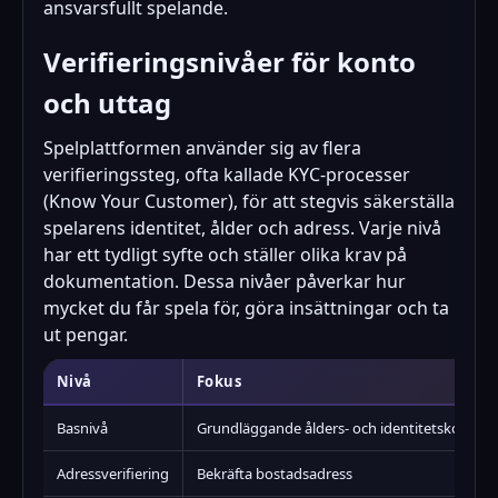
ansvarsfullt spelande.
Verifieringsnivåer för konto
och uttag
Spelplattformen använder sig av flera
verifieringssteg, ofta kallade KYC-processer
(Know Your Customer), för att stegvis säkerställa
spelarens identitet, ålder och adress. Varje nivå
har ett tydligt syfte och ställer olika krav på
dokumentation. Dessa nivåer påverkar hur
mycket du får spela för, göra insättningar och ta
ut pengar.
Nivå
Fokus
Basnivå
Grundläggande ålders- och identitetskontroll
Adressverifiering
Bekräfta bostadsadress