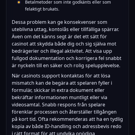
Betalmetoder som inte godkänts eller som
felaktigt brukats.
Dessa problem kan ge konsekvenser som
uteblivna uttag, kontolås eller tillfälliga spärrar.
Även om det känns segt är det ett sätt för
casinot att skydda både dig och sig själva mot
bedrägerier och illegal aktivitet. Att visa upp
fullgod dokumentation och korrigera fel snabbt
är nyckeln till en säker och rolig spelupplevelse.
När casinots support kontaktas för att lösa
mismatch kan de begära att spelaren fyller i
formulär, skickar in extra dokument eller
bekräftar informationen muntligt eller via
videosamtal. Snabb respons från spelare
förenklar processen och återställer tillgången
på kort tid. Ofta rekommenderas att ha en tydlig
kopia av både ID-handling och adressbevis redo
i rätt format för att undvika onödiga