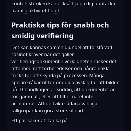
kontohistoriken kan också hjälpa dig upptäcka
ovanlig aktivitet tidigt.
Praktiska tips för snabb och
smidig verifiering
Det kan kännas som en djungel att förstå vad
casinot kräver när det gäller
verifieringsdokument. I verkligheten räcker det
ofta med rätt förberedelser och några enkla
tricks för att skynda på processen. Många
spelare råkar ut för onödiga avslag för att bilden
på ID-handlingen är suddig, att dokumentet är
för gammalt, eller att filformatet inte
accepteras. Att undvika sådana vanliga
fallgropar kan göra stor skillnad.
Ett par saker att tänka på: