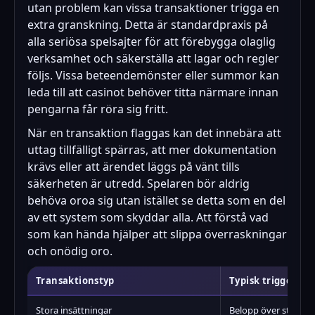
utan problem kan vissa transaktioner trigga en
extra granskning. Detta är standardpraxis på
alla seriösa spelsajter för att förebygga olaglig
verksamhet och säkerställa att lagar och regler
följs. Vissa beteendemönster eller summor kan
leda till att casinot behöver titta närmare innan
pengarna får röra sig fritt.
När en transaktion flaggas kan det innebära att
uttag tillfälligt spärras, att mer dokumentation
krävs eller att ärendet läggs på vänt tills
säkerheten är utredd. Spelaren bör aldrig
behöva oroa sig utan istället se detta som en del
av ett system som skyddar alla. Att förstå vad
som kan hända hjälper att slippa överraskningar
och onödig oro.
Transaktionstyp
Typisk trigger
Stora insättningar
Belopp över standard