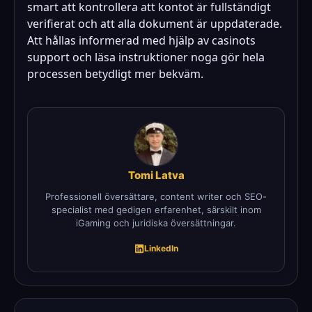
smart att kontrollera att kontot är fullständigt
verifierat och att alla dokument är uppdaterade.
Att hållas informerad med hjälp av casinots
support och läsa instruktioner noga gör hela
processen betydligt mer bekväm.
Tomi Latva
Professionell översättare, content writer och SEO-
specialist med gedigen erfarenhet, särskilt inom
iGaming och juridiska översättningar.
LinkedIn