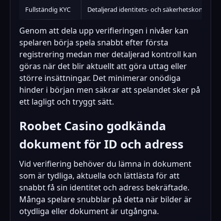
Fullständig KYC
Detaljerad identitets- och säkerhetskontroll
Genom att dela upp verifieringen i nivåer kan
spelaren börja spela snabbt efter första
registrering medan mer detaljerad kontroll kan
göras när det blir aktuellt att göra uttag eller
större insättningar. Det minimerar onödiga
hinder i början men säkrar att spelandet sker på
ett lagligt och tryggt sätt.
Roobet Casino godkända
dokument för ID och adress
Vid verifiering behöver du lämna in dokument
som är tydliga, aktuella och lättlästa för att
snabbt få sin identitet och adress bekräftade.
Många spelare snubblar på detta när bilder är
otydliga eller dokument är utgångna.