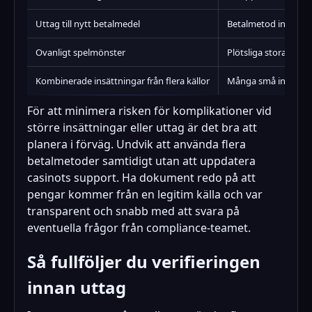
Uttag till nytt betalmedel
Betalmetod inte tid
Ovanligt spelmönster
Plötsliga stora vins
Kombinerade insättningar från flera källor
Många små insättnin
För att minimera risken för komplikationer vid
större insättningar eller uttag är det bra att
planera i förväg. Undvik att använda flera
betalmetoder samtidigt utan att uppdatera
casinots support. Ha dokument redo på att
pengar kommer från en legitim källa och var
transparent och snabb med att svara på
eventuella frågor från compliance-teamet.
Så fullföljer du verifieringen
innan uttag