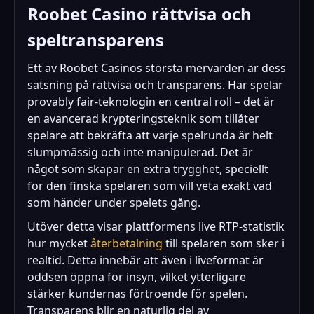
Roobet Casino rättvisa och
speltransparens
Ett av Roobet Casinos största mervärden är dess
satsning på rättvisa och transparens. Här spelar
provably fair-teknologin en central roll – det är
en avancerad krypteringsteknik som tillåter
spelare att bekräfta att varje spelrunda är helt
slumpmässig och inte manipulerad. Det är
något som skapar en extra trygghet, speciellt
för den finska spelaren som vill veta exakt vad
som händer under spelets gång.
Utöver detta visar plattformens live RTP-statistik
hur mycket
återbetalning
till spelaren som sker i
realtid. Detta innebär att även i liveformat är
oddsen öppna för insyn, vilket ytterligare
stärker kundernas förtroende för spelen.
Transparens blir en naturlig del av