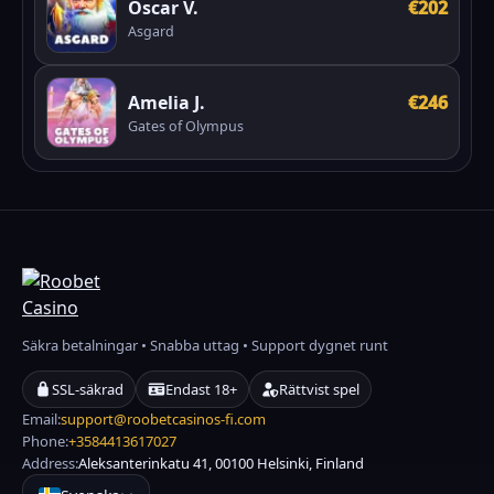
Oscar V.
€202
Asgard
Amelia J.
€246
Gates of Olympus
Säkra betalningar • Snabba uttag • Support dygnet runt
Suomi
SSL-säkrad
Endast 18+
Rättvist spel
Svenska
Email:
support@roobetcasinos-fi.com
Phone:
+3584413617027
English
Address:
Aleksanterinkatu 41, 00100 Helsinki, Finland