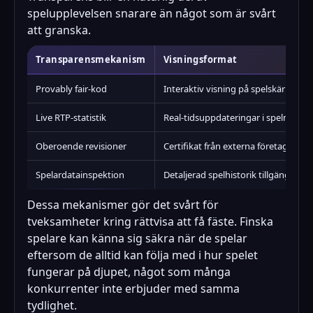
spelupplevelsen snarare än något som är svårt
att granska.
Transparensmekanism
Visningsformat
Provably fair-kod
Interaktiv visning på spelskärmen
Live RTP-statistik
Real-tidsuppdateringar i spelmenyn
Oberoende revisioner
Certifikat från externa företag
Spelardatainspektion
Detaljerad spelhistorik tillgänglig
Dessa mekanismer gör det svårt för
tveksamheter kring rättvisa att få fäste. Finska
spelare kan känna sig säkra när de spelar
eftersom de alltid kan följa med i hur spelet
fungerar på djupet, något som många
konkurrenter inte erbjuder med samma
tydlighet.