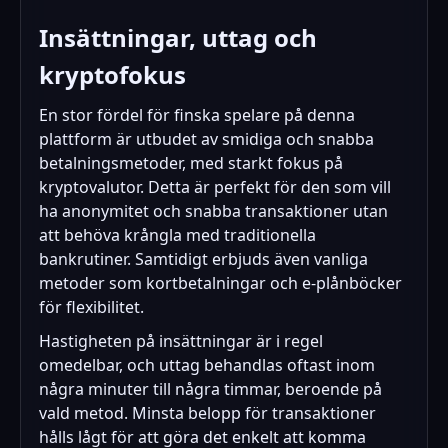
Insättningar, uttag och
kryptofokus
En stor fördel för finska spelare på denna
plattform är utbudet av smidiga och snabba
betalningsmetoder, med starkt fokus på
kryptovalutor. Detta är perfekt för den som vill
ha anonymitet och snabba transaktioner utan
att behöva krångla med traditionella
bankrutiner. Samtidigt erbjuds även vanliga
metoder som kortbetalningar och e-plånböcker
för flexibilitet.
Hastigheten på insättningar är i regel
omedelbar, och uttag behandlas oftast inom
några minuter till några timmar, beroende på
vald metod. Minsta belopp för transaktioner
hålls lågt för att göra det enkelt att komma