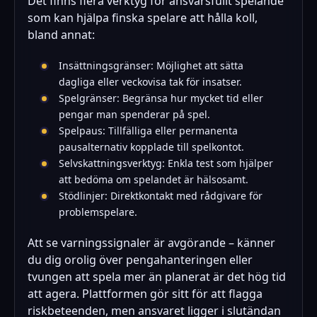
Det finns flera verktyg för ansvarsfullt spelande
som kan hjälpa finska spelare att hålla koll,
bland annat:
Insättningsgränser: Möjlighet att sätta
dagliga eller veckovisa tak för insatser.
Spelgränser: Begränsa hur mycket tid eller
pengar man spenderar på spel.
Spelpaus: Tillfälliga eller permanenta
pausalternativ kopplade till spelkontot.
Selvskattningsverktyg: Enkla test som hjälper
att bedöma om spelandet är hälsosamt.
Stödlinjer: Direktkontakt med rådgivare för
problemspelare.
Att se varningssignaler är avgörande – känner
du dig orolig över pengahanteringen eller
tvungen att spela mer än planerat är det hög tid
att agera. Plattformen gör sitt för att flagga
riskbeteenden, men ansvaret ligger i slutändan