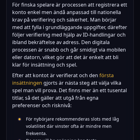
För finska spelare är processen att registrera ett
konto enkel men ändå anpassad till nationella
krav på verifiering och säkerhet. Man börjar
med att fylla i grundläggande uppgifter, därefter
följer verifiering med hjälp av ID-handlingar och
ibland bekräftelse av adress. Den digitala
processen är snabb och går smidigt via mobilen
eller datorn, vilket gör att det är enkelt att bli
klar för insättning och spel.
Efter att kontot är verifierat och den
första
insättningen
gjorts är nästa steg att välja vilka
spel man vill prova. Det finns mer än ett tusental
titlar, så det gäller att utgå från egna
preferenser och risknivå:
För nybörjare rekommenderas slots med låg
volatilitet där vinster ofta är mindre men
frekventa.