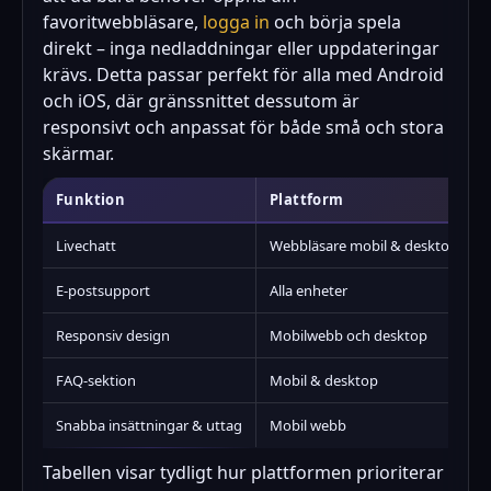
favoritwebbläsare,
logga in
och börja spela
direkt – inga nedladdningar eller uppdateringar
krävs. Detta passar perfekt för alla med Android
och iOS, där gränssnittet dessutom är
responsivt och anpassat för både små och stora
skärmar.
Funktion
Plattform
Livechatt
Webbläsare mobil & desktop
E-postsupport
Alla enheter
Responsiv design
Mobilwebb och desktop
FAQ-sektion
Mobil & desktop
Snabba insättningar & uttag
Mobil webb
Tabellen visar tydligt hur plattformen prioriterar