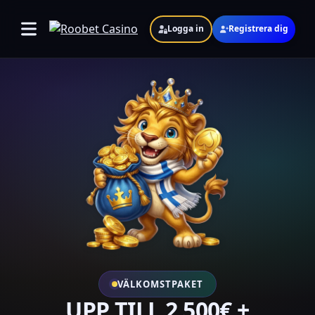
Logga in
Registrera dig
Meny
Spel
Logga in
Betalningsmetoder
App
Uttag
Bonusar
VÄLKOMSTPAKET
UPP TILL 2,500€ +