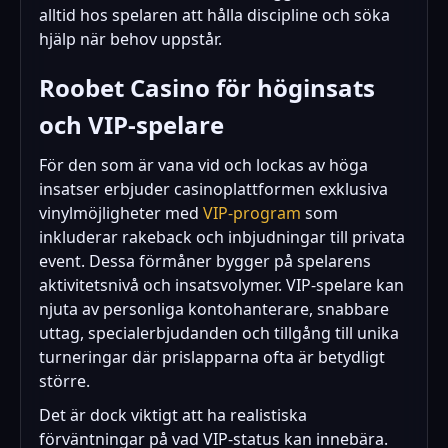
alltid hos spelaren att hålla discipline och söka
hjälp när behov uppstår.
Roobet Casino för höginsats
och VIP‑spelare
För den som är vana vid och lockas av höga
insatser erbjuder casinoplattformen exklusiva
vinylmöjligheter med
VIP-program
som
inkluderar rakeback och inbjudningar till privata
event. Dessa förmåner bygger på spelarens
aktivitetsnivå och insatsvolymer. VIP-spelare kan
njuta av personliga kontohanterare, snabbare
uttag, specialerbjudanden och tillgång till unika
turneringar där prislapparna ofta är betydligt
större.
Det är dock viktigt att ha realistiska
förväntningar på vad VIP-status kan innebära.