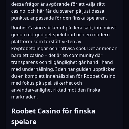
dessa frågor är avgörande för att välja rätt
casino, och här får du svaren på just dessa
punkter, anpassade för den finska spelaren.
Roobet Casino sticker ut på flera sätt, inte minst
genom ett gediget spelutbud och en modern
plattform som förstått vikten av
kryptobetalingar och rättvisa spel. Det är mer än
bara ett casino – det är en community där
transparens och tillgänglighet går hand i hand
med underhållning. I den här guiden upptäcker
du en komplett innehållsplan för Roobet Casino
med fokus på spel, säkerhet och
användarvänlighet riktad mot den finska
marknaden.
Roobet Casino för finska
spelare