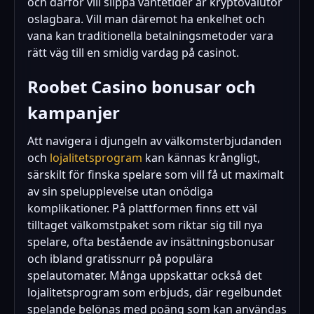
och därför vill slippa väntetider är kryptovalutor
oslagbara. Vill man däremot ha enkelhet och
vana kan traditionella betalningsmetoder vara
rätt väg till en smidig vardag på casinot.
Roobet Casino bonusar och
kampanjer
Att navigera i djungeln av välkomsterbjudanden
och
lojalitetsprogram
kan kännas krångligt,
särskilt för finska spelare som vill få ut maximalt
av sin spelupplevelse utan onödiga
komplikationer. På plattformen finns ett väl
tilltaget välkomstpaket som riktar sig till nya
spelare, ofta bestående av insättningsbonusar
och ibland gratissnurr på populära
spelautomater. Många uppskattar också det
lojalitetsprogram som erbjuds, där regelbundet
spelande belönas med poäng som kan användas