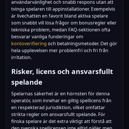
användarvänlighet och snabb respons utan att
tvinga spelaren till appinstallationer. Exempelvis
är livechatten en favorit bland aktiva spelare
som snabbt vill lösa frågor om bonusregler eller
tekniska problem, medan FAQ-sektionen ofta
besvarar vanliga funderingar om
kontoverifiering
och betalningsmetoder. Det gör
hela upplevelsen mer problemfri och fri från
irritation.
Risker, licens och ansvarsfullt
spelande
Spelarnas säkerhet är en hörnsten för denna
operatör, som innehar en giltig spellicens från
en respekterad jurisdiktion, vilket omfattar
strikta regler om ansvarsfullt spelande. För
finska spelare är det extra viktigt att förstå att
den svenska spellicensen inte alltid gäller, men