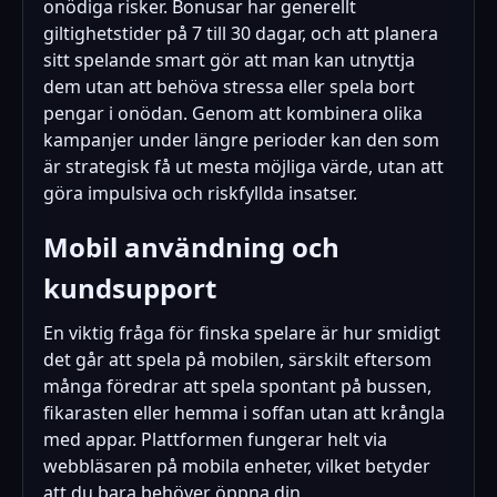
onödiga risker. Bonusar har generellt
giltighetstider på 7 till 30 dagar, och att planera
sitt spelande smart gör att man kan utnyttja
dem utan att behöva stressa eller spela bort
pengar i onödan. Genom att kombinera olika
kampanjer under längre perioder kan den som
är strategisk få ut mesta möjliga värde, utan att
göra impulsiva och riskfyllda insatser.
Mobil användning och
kundsupport
En viktig fråga för finska spelare är hur smidigt
det går att spela på mobilen, särskilt eftersom
många föredrar att spela spontant på bussen,
fikarasten eller hemma i soffan utan att krångla
med appar. Plattformen fungerar helt via
webbläsaren på mobila enheter, vilket betyder
att du bara behöver öppna din