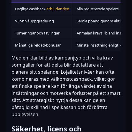
Dagliga cashback-
erbjudanden
Alla registrerade spelare
VIP-nivåuppgradering
Samla poäng genom aktivt spe
Turneringar och tävlingar
Anmälan krävs, ibland insatskr
Månatliga reload-bonusar
Minsta insättning enligt kampan
Med en klar bild av kampanjtyp och vilka krav
som gäller för att delta blir det lättare att
planera sitt spelande. Lojalitetsnivåer kan ofta
kombineras med välkomstcashback, vilket gör
att finska spelare kan förlänga värdet av sina
insättningar och motverka förluster på ett smart
sätt. Att strategiskt nyttja dessa kan ge en
påtaglig skillnad i spelkassan och förbättra
upplevelsen.
Säkerhet, licens och