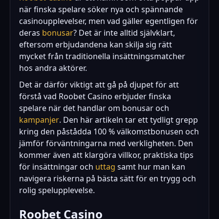
när finska spelare söker nya och spännande
casinoupplevelser, men vad gäller egentligen för
deras
bonusar
? Det är inte alltid självklart,
eftersom erbjudandena kan skilja sig rätt
mycket från traditionella insättningsmatcher
hos andra aktörer.
Det är därför viktigt att gå på djupet för att
förstå vad Roobet Casino erbjuder finska
spelare när det handlar om bonusar och
kampanjer
. Den här artikeln tar ett tydligt grepp
kring den påstådda 100 % välkomstbonusen och
jämför förväntningarna med verkligheten. Den
kommer även att klargöra villkor, praktiska tips
för insättningar och
uttag
samt hur man kan
navigera riskerna på bästa sätt för en trygg och
rolig spelupplevelse.
Roobet Casino