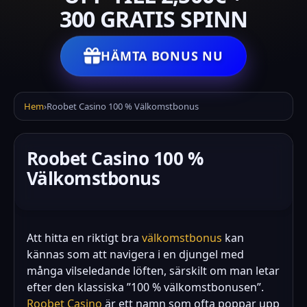
300 GRATIS SPINN
HÄMTA BONUS NU
Hem
›
Roobet Casino 100 % Välkomstbonus
Roobet Casino 100 %
Välkomstbonus
Att hitta en riktigt bra
välkomstbonus
kan
kännas som att navigera i en djungel med
många vilseledande löften, särskilt om man letar
efter den klassiska ”100 % välkomstbonusen”.
Roobet Casino
är ett namn som ofta poppar upp