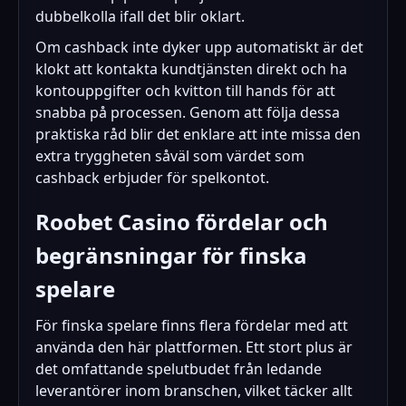
dubbelkolla ifall det blir oklart.
Om cashback inte dyker upp automatiskt är det
klokt att kontakta kundtjänsten direkt och ha
kontouppgifter och kvitton till hands för att
snabba på processen. Genom att följa dessa
praktiska råd blir det enklare att inte missa den
extra tryggheten såväl som värdet som
cashback erbjuder för spelkontot.
Roobet Casino fördelar och
begränsningar för finska
spelare
För finska spelare finns flera fördelar med att
använda den här plattformen. Ett stort plus är
det omfattande spelutbudet från ledande
leverantörer inom branschen, vilket täcker allt