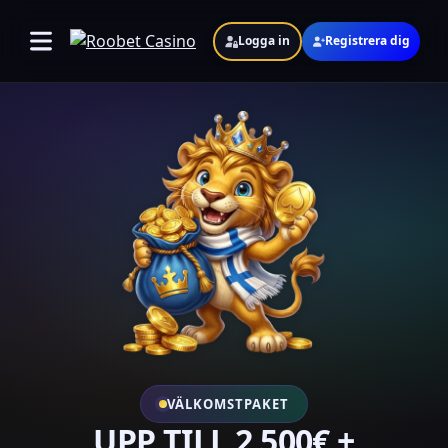
Logga in
Registrera dig
Meny
Spel
Logga in
Betalningsmetoder
App
Uttag
Bonusar
VÄLKOMSTPAKET
UPP TILL 2,500€ +