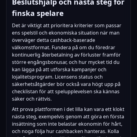
Beslutshjälp och nästa steg för
finska spelare
Det är viktigt att prioritera kriterier som passar
ens spelstil och ekonomiska situation när man
överväger detta cashback-baserade
välkomstformat. Fundera på om du föredrar
kontinuerlig återbetalning av förluster framför
större engångsbonusar, och hur mycket tid du
kan lägga på att utforska kampanjer och
lojalitetsprogram. Licensens status och
säkerhetsåtgärder bör också vara högt upp på
checklistan för att spelupplevelsen ska kännas
säker och rättvis.
Att prova plattformen i det lilla kan vara ett klokt
nästa steg, exempelvis genom att göra en första
insättning som inte belastar ekonomin för hårt,
och noga följa hur cashbacken hanteras. Kolla